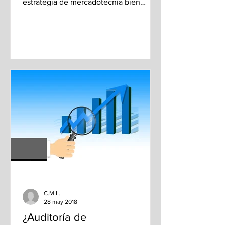
estrategia de mercadotecnia bien
implementada puede hacer...
C.M.L.
28 may 2018
¿Auditoría de