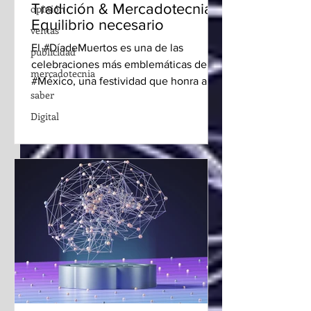
Tradición & Mercadotecnia:
opinión
Equilibrio necesario
ventas
El #DíadeMuertos es una de las
publicidad
celebraciones más emblemáticas de
mercadotecnia
#México, una festividad que honra a los
saber
difuntos y celebra la vida con...
Digital