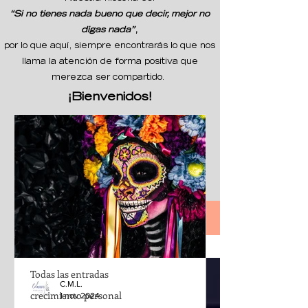
“Si no tienes nada bueno que decir, mejor no
digas nada”
,
por lo que aquí, siempre encontrarás lo que nos
llama la atención de forma positiva que
merezca ser compartido.
¡Bienvenidos!
Nuestro Espacio
Todas las entradas
Todas las entradas
C.M.L.
crecimiento personal
1 nov 2024