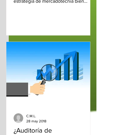
estrategia de mercadotecnia bien
implementada puede hacer...
C.M.L.
28 may 2018
¿Auditoría de