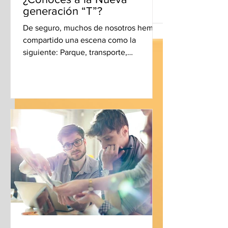
fundamental en cualquier negocio, es la clave para
generación “T”?
construir relaciones sólidas y duraderas...
De seguro, muchos de nosotros hemos
compartido una escena como la
siguiente: Parque, transporte,
restaurante, o cualquier lugar público,...