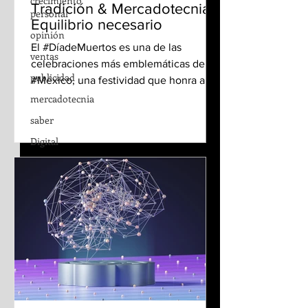
crecimiento
Tradición & Mercadotecnia:
personal
Equilibrio necesario
opinión
El #DíadeMuertos es una de las
ventas
celebraciones más emblemáticas de
publicidad
#México, una festividad que honra a los
difuntos y celebra la vida con...
mercadotecnia
saber
Digital