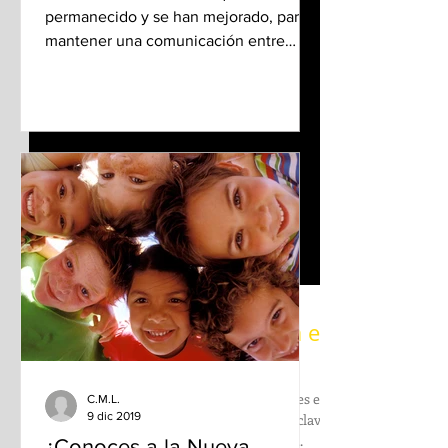
permanecido y se han mejorado, para
mantener una comunicación entre
empresa y cliente, es “e-mail Marketing
La comunicación efectiva es un
viaje constante
C.M.L.
9 dic 2019
La #comunicación efectiva con los clientes es
¿Conoces a la Nueva