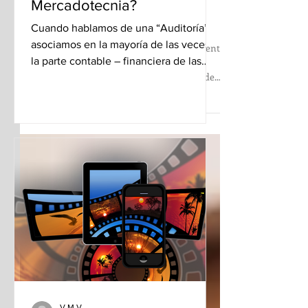
Mercadotecnia?
Cuando hablamos de una “Auditoría”, la
asociamos en la mayoría de las veces a
la parte contable – financiera de las
¡Pregones y Pregoneros!
empresas. Aunque...
¡¡Llévelo llévelo!! Los pregones posiblemente sean
los antecesores de la actual y productiva
#mercadotecnia, generadora de fuentes de...
V.M.V.