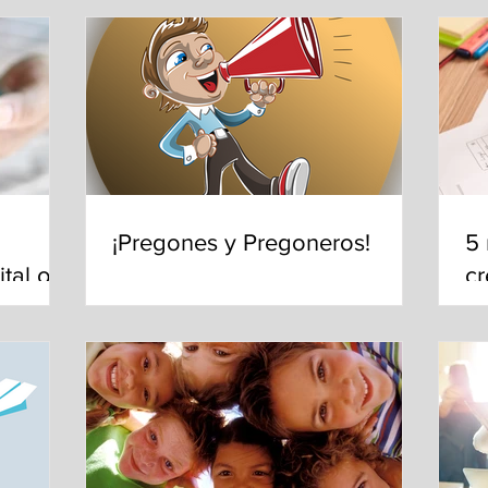
¡Pregones y Pregoneros!
5
tal o
cr
r