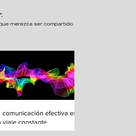
”
,
va que merezca ser compartido.
 comunicación efectiva es
 viaje constante