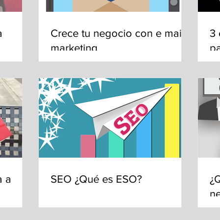
a
Crece tu negocio con e mail
3 
marketing
pa
a a
SEO ¿Qué es ESO?
¿Q
ne
keting
cl