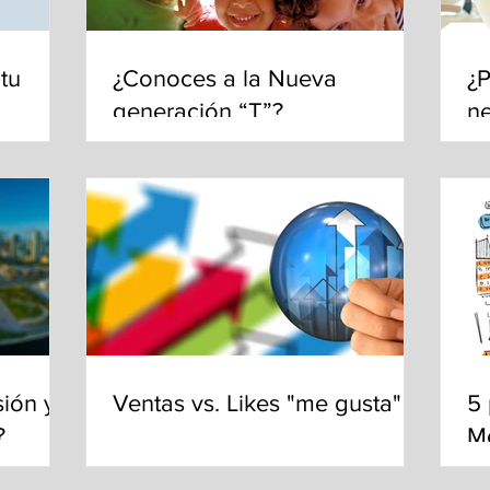
tu
¿Conoces a la Nueva
¿P
generación “T”?
n
M
sión y
Ventas vs. Likes "me gusta"
5 
?
Me