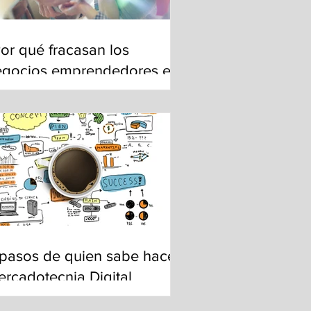
or qué fracasan los
egocios emprendedores en
éxico?
pasos de quien sabe hacer
rcadotecnia Digital