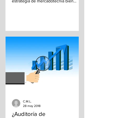
estrategia de mercadotecnia bien
implementada puede hacer...
C.M.L.
28 may 2018
¿Auditoría de