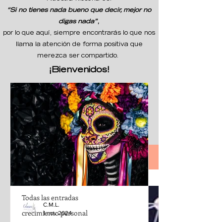
“Si no tienes nada bueno que decir, mejor no
digas nada”
,
por lo que aquí, siempre encontrarás lo que nos
llama la atención de forma positiva que
merezca ser compartido.
¡Bienvenidos!
Nuestro Espacio
Todas las entradas
Todas las entradas
C.M.L.
crecimiento personal
1 nov 2024