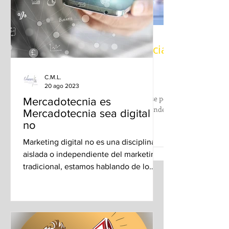
C.M.L.
Influencia de la Inteligencia
20 ago 2023
Mercadotecnia es
Artificial (IA) en la
Mercadotecnia sea digital o
Mercadotecnia
no
La influencia de IA en la Mercadotecnia se percibe
Marketing digital no es una disciplina
en la capacidad para procesar datos, aprender de
aislada o independiente del marketing
ellos y generar soluciones innovadoras.
tradicional, estamos hablando de lo
mismo, sólo cambió la forma