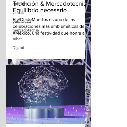
Tradición & Mercadotecnia:
opinión
Equilibrio necesario
ventas
El #DíadeMuertos es una de las
publicidad
celebraciones más emblemáticas de
mercadotecnia
#México, una festividad que honra a los
saber
difuntos y celebra la vida con...
Digital