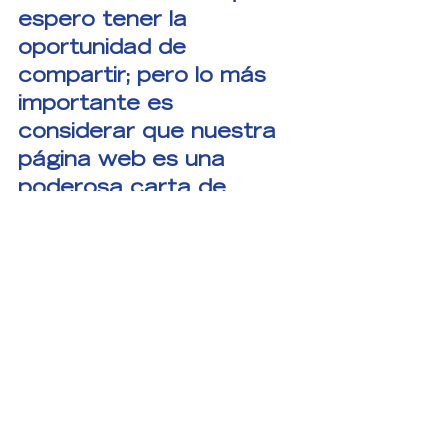
espero tener la 
oportunidad de 
compartir; pero lo más 
importante es 
considerar que nuestra 
página web es una 
poderosa carta de 
presentación, por lo que 
la debemos de cuidar y 
manejar con mucha 
atención, siempre 
buscando que la 
experiencia del usuario al 
navegar en ella sea fácil 
y le agregue valor, para 
que nos vuelva a visitar.